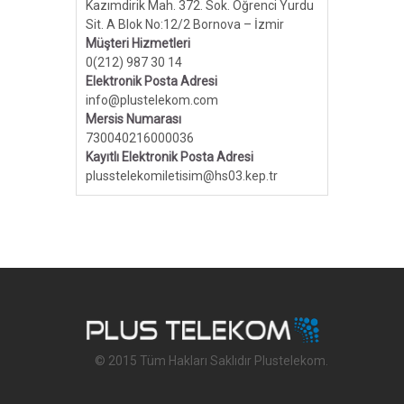
Kazımdirik Mah. 372. Sok. Öğrenci Yurdu
Sit. A Blok No:12/2 Bornova – İzmir
Müşteri Hizmetleri
0(212) 987 30 14
Elektronik Posta Adresi
info@plustelekom.com
Mersis Numarası
730040216000036
Kayıtlı Elektronik Posta Adresi
plusstelekomiletisim@hs03.kep.tr
© 2015 Tüm Hakları Saklıdır Plustelekom.