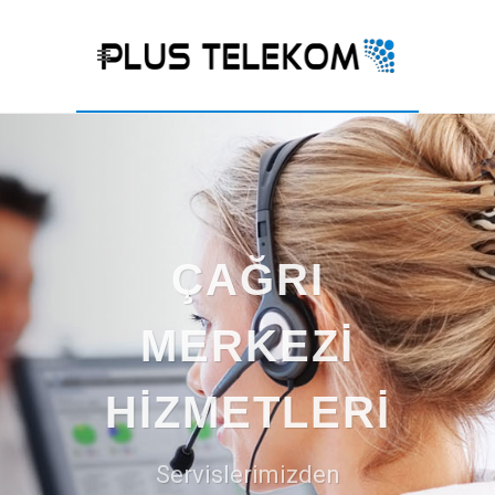
ÇAĞRI
MERKEZI
HIZMETLERI
Servislerimizden